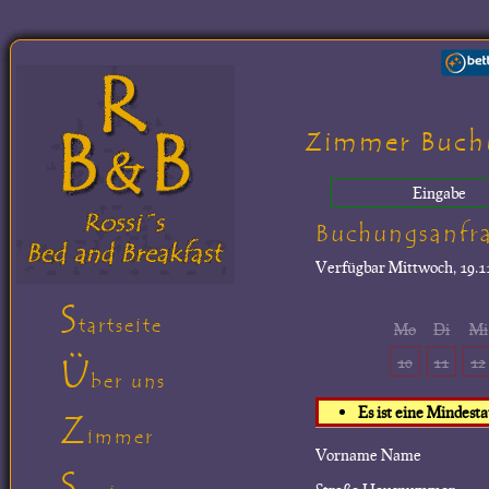
Zimmer Buch
Eingabe
Buchungsanfr
Verfügbar
Mittwoch, 19.11
S
tartseite
Mo
Di
Mi
Ü
10
11
12
ber uns
Es ist eine Mindest
Z
immer
Vorname Name
S