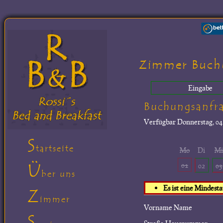
Zimmer Buch
Eingabe
Buchungsanfr
Verfügbar
Donnerstag, 04.
S
tartseite
Mo
Di
M
Ü
01
02
03
ber uns
Es ist eine Mindest
Z
immer
Vorname Name
S