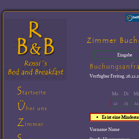
Zimmer Buch
Eingabe
Buchungsanfr
Verfügbar
Freitag, 26.12.2
S
tartseite
Mo
Di
M
Ü
23
24
22
ber uns
Es ist eine Mindest
Z
immer
Vorname Name
S