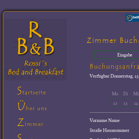
Zimmer Buch
Eingabe
Buchungsanfr
Verfügbar
Donnerstag, 15.
S
tartseite
Mo
Di
Mi
Ü
12
13
14
ber uns
Z
Vorname Name
immer
Straße Hausnummer
S