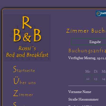
Zimmer Buch
Eingabe
Buchungsanfr
Verfügbar
Montag, 19.01.2
S
tartseite
Mo
Di
Mi
Ü
12
13
14
ber uns
Z
Vorname Name
immer
Straße Hausnummer
S