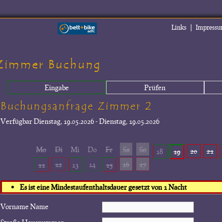
|
Links
Impress
Zimmer Buchung
Eingabe
Prüfen
Buchungsanfrage Zimmer 2
Verfügbar
Dienstag, 19.05.2026 - Dienstag, 19.05.2026
Mo
Di
Mi
Do
Fr
Sa
So
20
21
18
19
12
14
16
17
11
13
15
Es ist eine Mindestaufenthaltsdauer gesetzt von 1 Nacht
Vorname Name