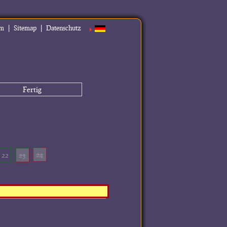
|
|
um
Sitemap
Datenschutz
Fertig
24
22
23