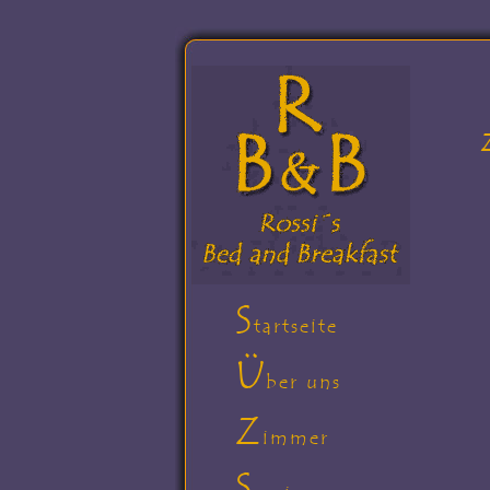
S
tartseite
Ü
ber uns
Z
immer
S