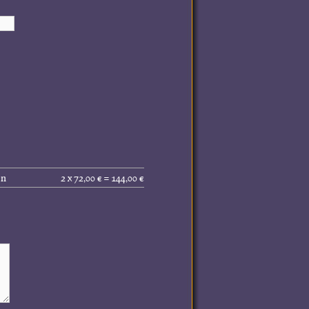
Gesamtpreis
en
2 x 72,00 € = 144,00 €
(inkl.
MwSt.):
144,00 €