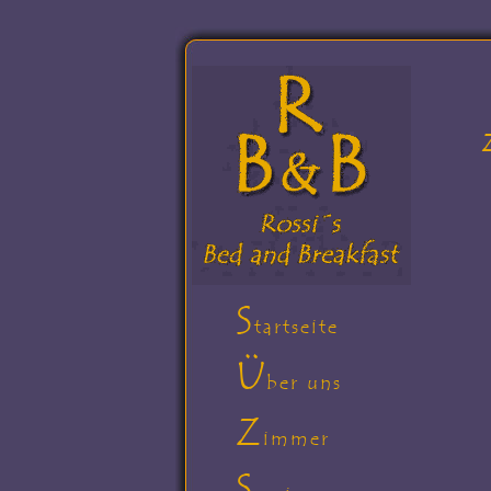
S
tartseite
Ü
ber uns
Z
immer
S