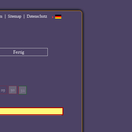
|
|
um
Sitemap
Datenschutz
Fertig
29
30
31