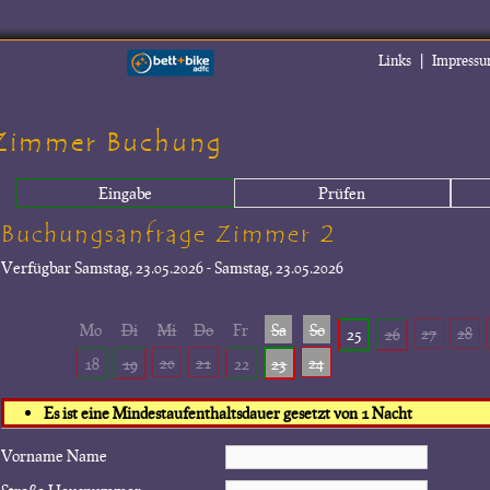
|
Links
Impress
Zimmer Buchung
Eingabe
Prüfen
Buchungsanfrage Zimmer 2
Verfügbar
Samstag, 23.05.2026 - Samstag, 23.05.2026
Mo
Di
Mi
Do
Fr
Sa
So
27
28
25
26
20
21
24
18
19
22
23
Es ist eine Mindestaufenthaltsdauer gesetzt von 1 Nacht
Vorname Name