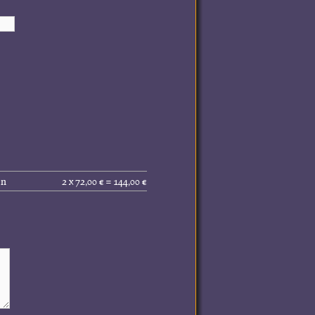
Gesamtpreis
en
2 x 72,00 € = 144,00 €
(inkl.
MwSt.):
144,00 €