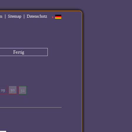
|
|
um
Sitemap
Datenschutz
Fertig
29
30
31