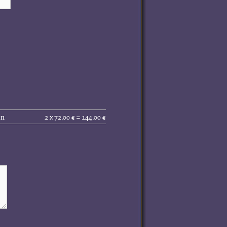
Gesamtpreis
en
2 x 72,00 € = 144,00 €
(inkl.
MwSt.):
144,00 €