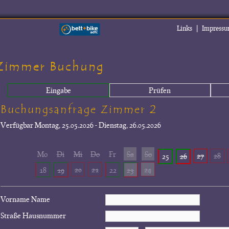
|
Links
Impress
Zimmer Buchung
Eingabe
Prüfen
Buchungsanfrage Zimmer 2
Verfügbar
Montag, 25.05.2026 - Dienstag, 26.05.2026
Mo
Di
Mi
Do
Fr
Sa
So
27
28
25
26
20
21
24
18
19
22
23
Vorname Name
Straße Hausnummer