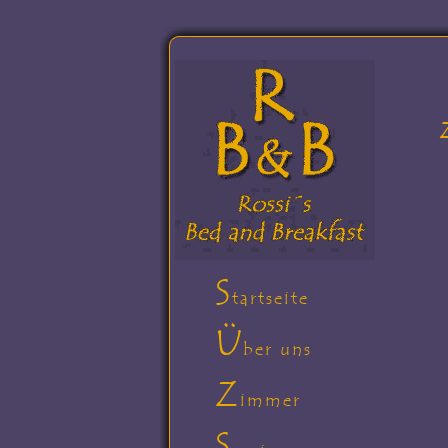
S
tartseite
Ü
ber uns
Z
immer
S