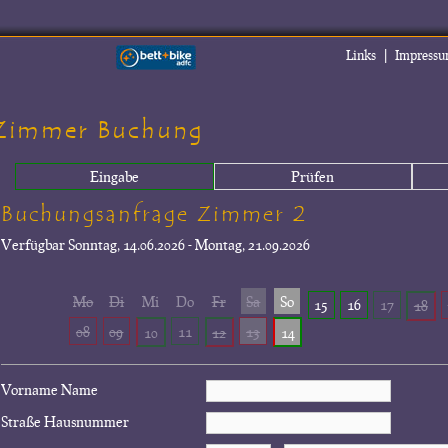
|
Links
Impress
Zimmer Buchung
Eingabe
Prüfen
Buchungsanfrage Zimmer 2
Verfügbar
Sonntag, 14.06.2026 - Montag, 21.09.2026
Mo
Di
Mi
Do
Fr
Sa
So
15
16
17
18
08
09
11
13
10
12
14
Vorname Name
Straße Hausnummer