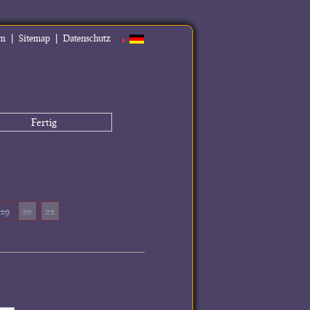
|
|
um
Sitemap
Datenschutz
Fertig
19
20
21