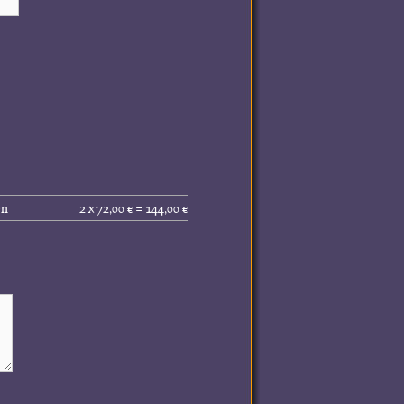
Gesamtpreis
en
2 x 72,00 € = 144,00 €
(inkl.
MwSt.):
144,00 €