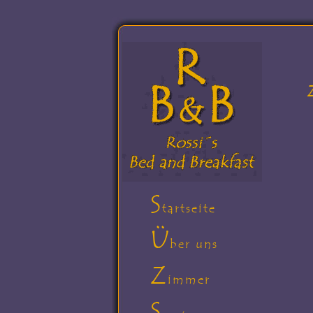
S
tartseite
Ü
ber uns
Z
immer
S