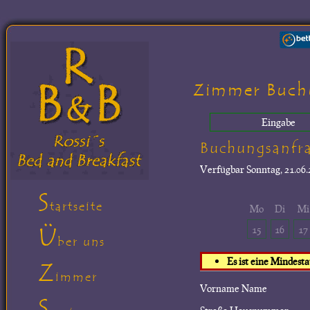
Zimmer Buch
Eingabe
Buchungsanfr
Verfügbar
Sonntag, 21.06.
S
tartseite
Mo
Di
Mi
Ü
15
16
17
ber uns
Es ist eine Mindest
Z
immer
Vorname Name
S