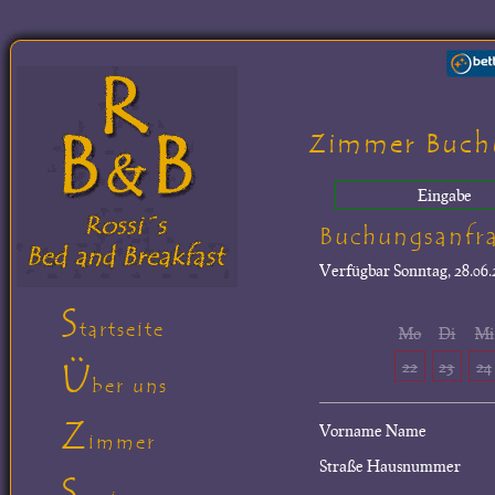
Zimmer Buch
Eingabe
Buchungsanfr
Verfügbar
Sonntag, 28.06.
S
tartseite
Mo
Di
Mi
Ü
22
23
24
ber uns
Z
Vorname Name
immer
Straße Hausnummer
S