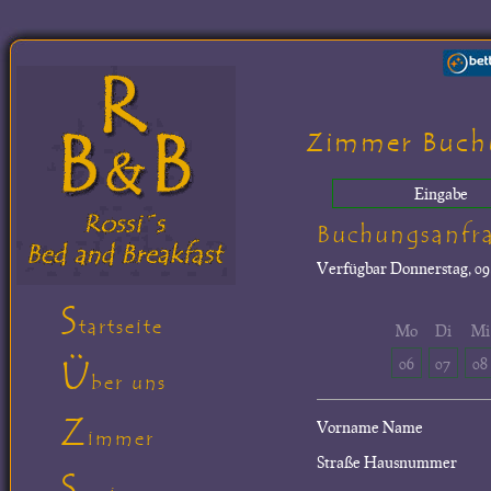
Zimmer Buch
Eingabe
Buchungsanfr
Verfügbar
Donnerstag, 09.
S
tartseite
Mo
Di
Mi
Ü
06
07
08
ber uns
Z
Vorname Name
immer
Straße Hausnummer
S