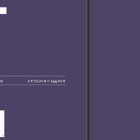
Gesamtpreis
en
2 x 72,00 € = 144,00 €
(inkl.
MwSt.):
144,00 €