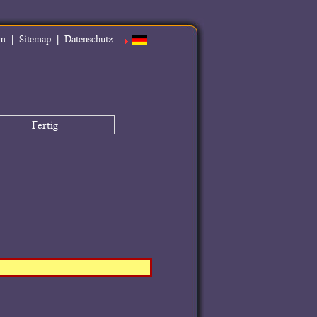
|
|
um
Sitemap
Datenschutz
Fertig