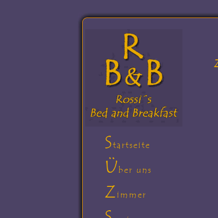
S
tartseite
Ü
ber uns
Z
immer
S