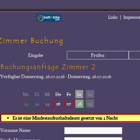
|
Links
Impress
Zimmer Buchung
Eingabe
Prüfen
Buchungsanfrage Zimmer 2
Verfügbar
Donnerstag, 16.07.2026 - Donnerstag, 16.07.2026
Mo
Di
Mi
Do
Fr
Sa
So
14
16
17
19
13
15
18
Es ist eine Mindestaufenthaltsdauer gesetzt von 1 Nacht
Vorname Name