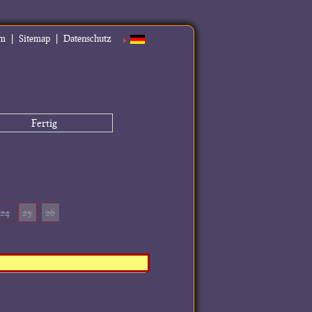
|
|
um
Sitemap
Datenschutz
Fertig
24
25
26