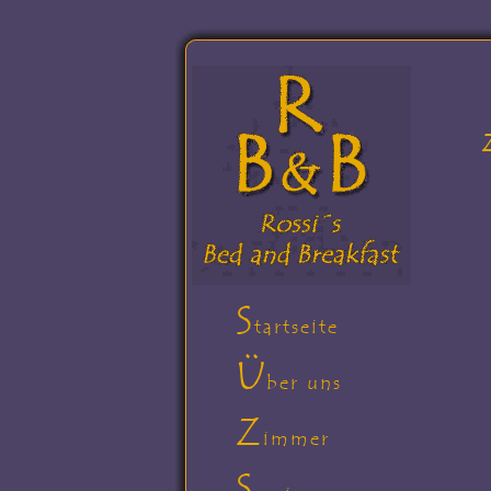
S
tartseite
Ü
ber uns
Z
immer
S