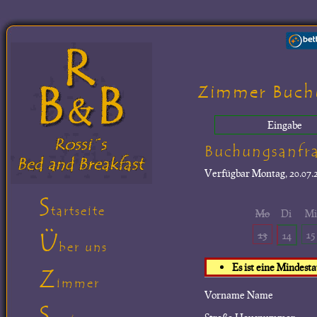
Zimmer Buch
Eingabe
Buchungsanfr
Verfügbar
Montag, 20.07.2
S
tartseite
Mo
Di
M
Ü
13
15
14
ber uns
Es ist eine Mindest
Z
immer
Vorname Name
S