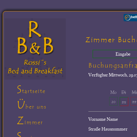
Zimmer Buch
Eingabe
Buchungsanfr
Verfügbar
Mittwoch, 29.07
S
tartseite
Mo
Di
M
Ü
20
22
21
ber uns
Z
Vorname Name
immer
Straße Hausnummer
S