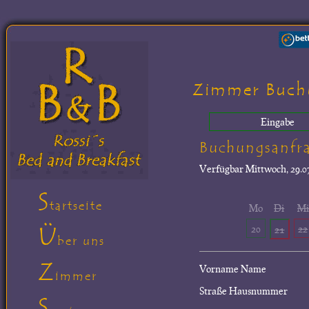
Zimmer Buch
Eingabe
Buchungsanfr
Verfügbar
Mittwoch, 29.07
S
tartseite
Mo
Di
M
Ü
20
22
21
ber uns
Z
Vorname Name
immer
Straße Hausnummer
S