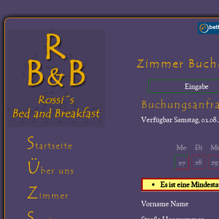
Zimmer Buch
Eingabe
Buchungsanfr
Verfügbar
Samstag, 01.08.
S
tartseite
Mo
Di
M
Ü
28
29
27
ber uns
Es ist eine Mindest
Z
immer
Vorname Name
S