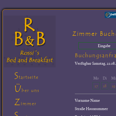
Zimmer Buch
Eingabe
Buchungsanfr
Verfügbar
Samstag, 22.08.
S
tartseite
Mo
Di
Mi
Ü
17
18
19
ber uns
Z
Vorname Name
immer
Straße Hausnummer
S