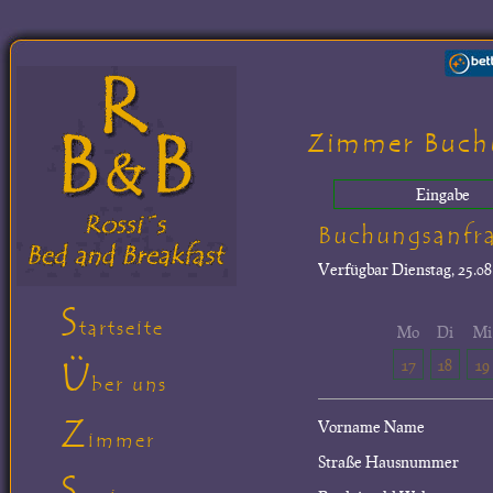
Zimmer Buch
Eingabe
Buchungsanfr
Verfügbar
Dienstag, 25.08
S
tartseite
Mo
Di
Mi
Ü
17
18
19
ber uns
Z
Vorname Name
immer
Straße Hausnummer
S