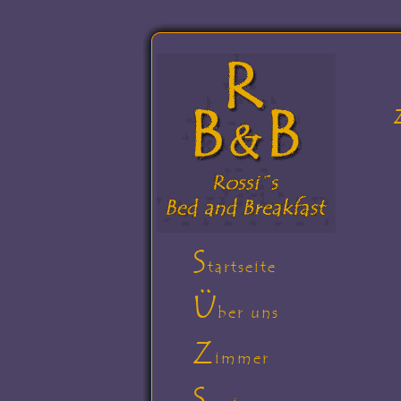
S
tartseite
Ü
ber uns
Z
immer
S