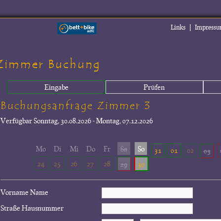
|
Links
Impress
Zimmer Buchung
Eingabe
Prüfen
Buchungsanfrage Zimmer 3
Verfügbar
Sonntag, 30.08.2026 - Montag, 07.12.2026
Mo
Di
Mi
Do
Fr
Sa
So
31
01
02
03
24
25
26
27
28
29
30
Vorname Name
Straße Hausnummer