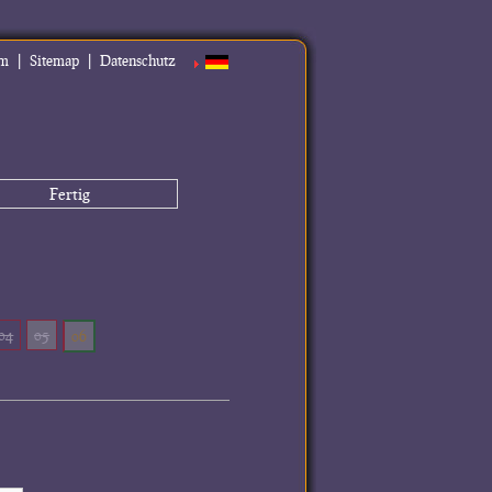
|
|
um
Sitemap
Datenschutz
Fertig
04
05
06