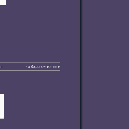
Gesamtpreis
en
2 x 80,00 € = 160,00 €
(inkl.
MwSt.):
160,00 €