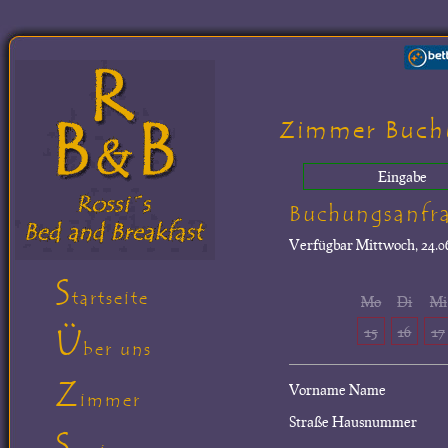
Zimmer Buch
Eingabe
Buchungsanfr
Verfügbar
Mittwoch, 24.06
S
tartseite
Mo
Di
Mi
Ü
15
16
17
ber uns
Z
Vorname Name
immer
Straße Hausnummer
S