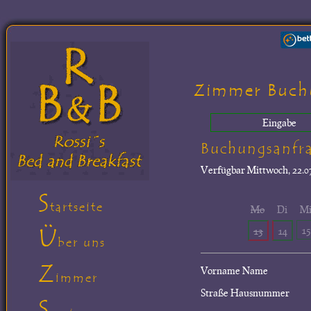
Zimmer Buch
Eingabe
Buchungsanfr
Verfügbar
Mittwoch, 22.07
S
tartseite
Mo
Di
M
Ü
15
13
14
ber uns
Z
Vorname Name
immer
Straße Hausnummer
S