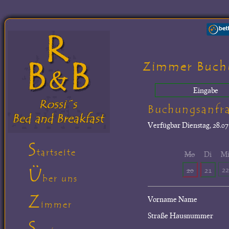
Zimmer Buch
Eingabe
Buchungsanfr
Verfügbar
Dienstag, 28.07
S
tartseite
Mo
Di
M
Ü
22
20
21
ber uns
Z
Vorname Name
immer
Straße Hausnummer
S