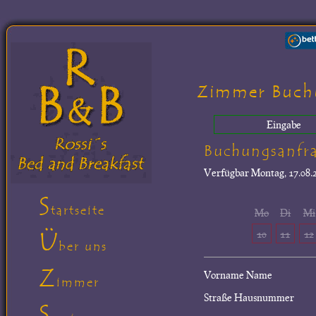
Zimmer Buch
Eingabe
Buchungsanfr
Verfügbar
Montag, 17.08.2
S
tartseite
Mo
Di
Mi
Ü
10
11
12
ber uns
Z
Vorname Name
immer
Straße Hausnummer
S