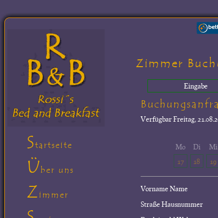
Zimmer Buch
Eingabe
Buchungsanfr
Verfügbar
Freitag, 21.08.2
S
tartseite
Mo
Di
Mi
Ü
17
18
19
ber uns
Z
Vorname Name
immer
Straße Hausnummer
S