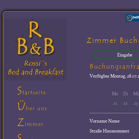
Zimmer Buch
Eingabe
Buchungsanfr
Verfügbar
Montag, 28.07.2
S
tartseite
Mo
Di
Mi
Ü
21
22
23
ber uns
Z
Vorname Name
immer
Straße Hausnummer
S