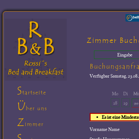
Zimmer Buch
Eingabe
Buchungsanfr
Verfügbar
Samstag, 23.08.
S
tartseite
Mo
Di
Mi
Ü
18
19
20
ber uns
Es ist eine Mindest
Z
immer
Vorname Name
S