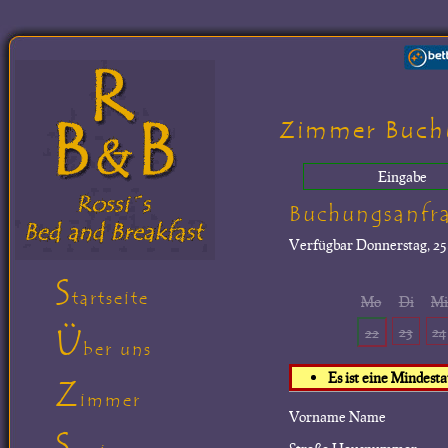
Zimmer Buch
Eingabe
Buchungsanfr
Verfügbar
Donnerstag, 25.
S
tartseite
Mo
Di
M
Ü
23
24
22
ber uns
Es ist eine Mindest
Z
immer
Vorname Name
S