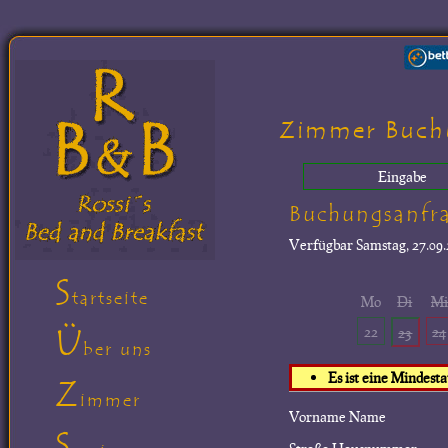
Zimmer Buch
Eingabe
Buchungsanfr
Verfügbar
Samstag, 27.09.
S
tartseite
Mo
Di
M
Ü
22
24
23
ber uns
Es ist eine Mindest
Z
immer
Vorname Name
S