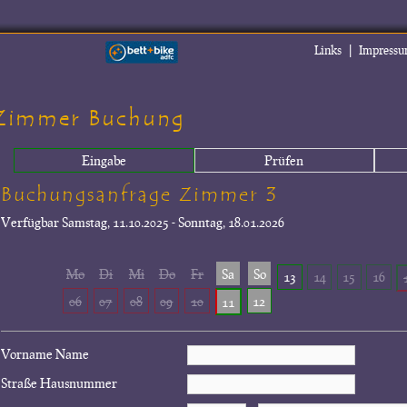
|
Links
Impress
Zimmer Buchung
Eingabe
Prüfen
Buchungsanfrage Zimmer 3
Verfügbar
Samstag, 11.10.2025 - Sonntag, 18.01.2026
Mo
Di
Mi
Do
Fr
Sa
So
13
14
15
16
06
07
08
09
10
12
11
Vorname Name
Straße Hausnummer