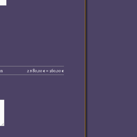
Gesamtpreis
en
2 x 80,00 € = 160,00 €
(inkl.
MwSt.):
160,00 €