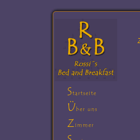
S
tartseite
Ü
ber uns
Z
immer
S