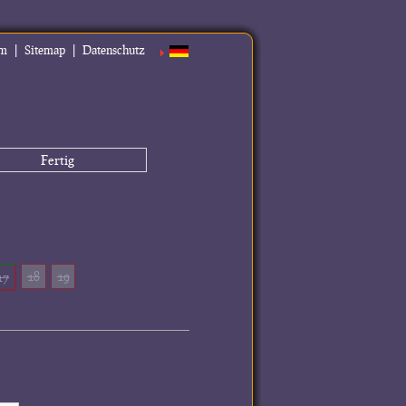
|
|
um
Sitemap
Datenschutz
Fertig
18
19
17