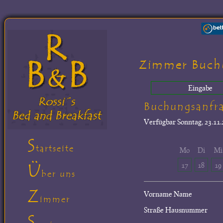
Zimmer Buch
Eingabe
Buchungsanfr
Verfügbar
Sonntag, 23.11.
S
tartseite
Mo
Di
Mi
Ü
17
18
19
ber uns
Z
Vorname Name
immer
Straße Hausnummer
S