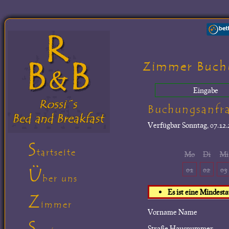
Zimmer Buch
Eingabe
Buchungsanfr
Verfügbar
Sonntag, 07.12.
S
tartseite
Mo
Di
Mi
Ü
01
02
03
ber uns
Es ist eine Mindest
Z
immer
Vorname Name
S
Straße Hausnummer