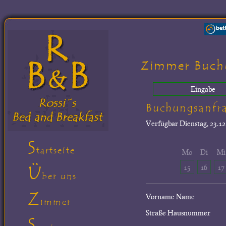
Zimmer Buch
Eingabe
Buchungsanfr
Verfügbar
Dienstag, 23.12
S
tartseite
Mo
Di
Mi
Ü
15
16
17
ber uns
Z
Vorname Name
immer
Straße Hausnummer
S