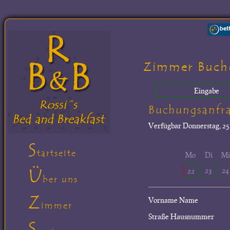
Zimmer Buch
Eingabe
Buchungsanfr
Verfügbar
Donnerstag, 25.
S
tartseite
Mo
Di
M
Ü
23
24
22
ber uns
Z
Vorname Name
immer
Straße Hausnummer
S