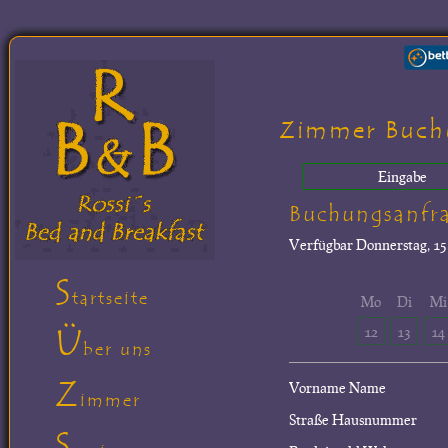
Zimmer Buch
Eingabe
Buchungsanfr
Verfügbar
Donnerstag, 15.
S
tartseite
Mo
Di
Mi
Ü
12
13
14
ber uns
Z
Vorname Name
immer
Straße Hausnummer
S