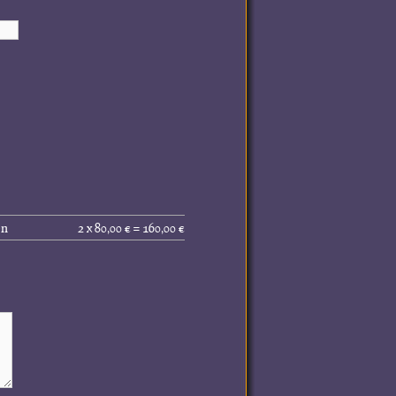
Gesamtpreis
en
2 x 80,00 € = 160,00 €
(inkl.
MwSt.):
160,00 €