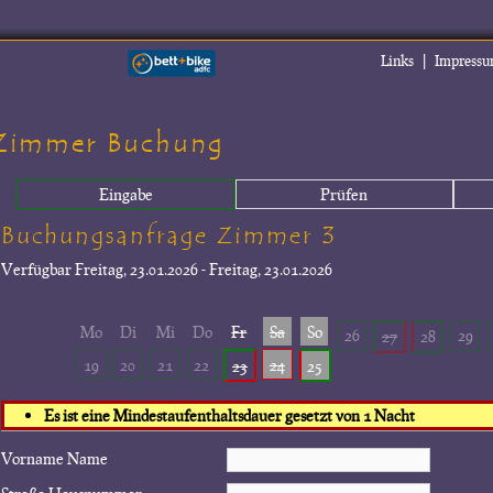
|
Links
Impress
Zimmer Buchung
Eingabe
Prüfen
Buchungsanfrage Zimmer 3
Verfügbar
Freitag, 23.01.2026 - Freitag, 23.01.2026
Mo
Di
Mi
Do
Fr
Sa
So
26
29
27
28
19
20
21
22
24
23
25
Es ist eine Mindestaufenthaltsdauer gesetzt von 1 Nacht
Vorname Name