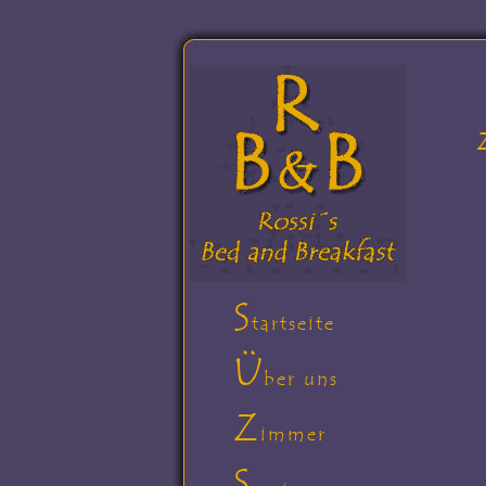
S
tartseite
Ü
ber uns
Z
immer
S