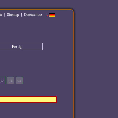
|
|
um
Sitemap
Datenschutz
Fertig
30
31
01