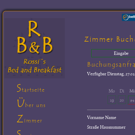
Zimmer Buch
Eingabe
Buchungsanfr
Verfügbar
Dienstag, 27.01
S
tartseite
Mo
Di
Mi
Ü
19
20
21
ber uns
Z
Vorname Name
immer
Straße Hausnummer
S