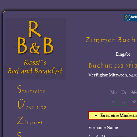
Zimmer Buch
Eingabe
Buchungsanfr
Verfügbar
Mittwoch, 04.02
S
tartseite
Mo
Di
Mi
Ü
26
27
28
ber uns
Es ist eine Mindest
Z
immer
Vorname Name
S