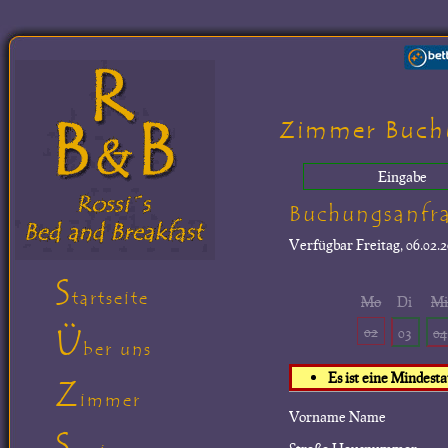
Zimmer Buch
Eingabe
Buchungsanfr
Verfügbar
Freitag, 06.02.2
S
tartseite
Mo
Di
M
Ü
02
03
04
ber uns
Es ist eine Mindest
Z
immer
Vorname Name
S