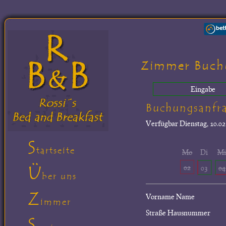
Zimmer Buch
Eingabe
Buchungsanfr
Verfügbar
Dienstag, 10.02
S
tartseite
Mo
Di
M
Ü
02
03
04
ber uns
Z
Vorname Name
immer
Straße Hausnummer
S