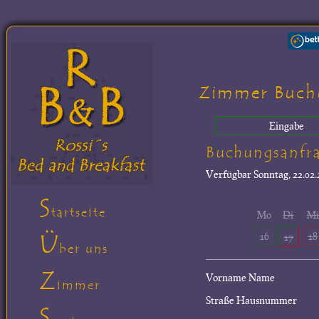
Zimmer Buch
Eingabe
Buchungsanfr
Verfügbar
Sonntag, 22.02.
S
tartseite
Mo
Di
M
Ü
16
18
17
ber uns
Z
Vorname Name
immer
Straße Hausnummer
S