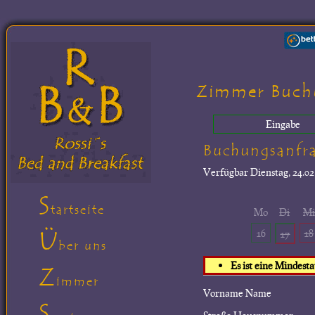
Zimmer Buch
Eingabe
Buchungsanfr
Verfügbar
Dienstag, 24.02
S
tartseite
Mo
Di
M
Ü
16
18
17
ber uns
Es ist eine Mindest
Z
immer
Vorname Name
S