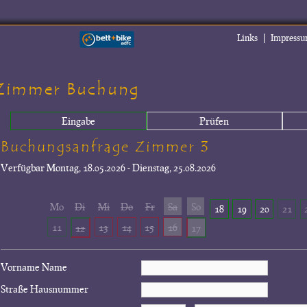
|
Links
Impress
Zimmer Buchung
Eingabe
Prüfen
Buchungsanfrage Zimmer 3
Verfügbar
Montag, 18.05.2026 - Dienstag, 25.08.2026
Mo
Di
Mi
Do
Fr
Sa
So
18
19
20
21
11
13
14
15
16
12
17
Vorname Name
Straße Hausnummer