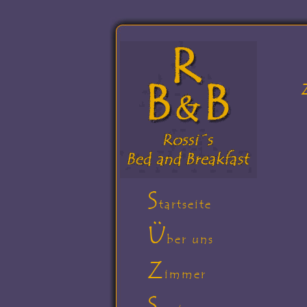
S
tartseite
Ü
ber uns
Z
immer
S