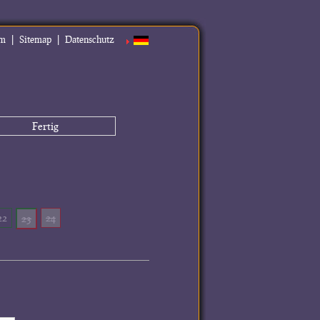
|
|
um
Sitemap
Datenschutz
Fertig
22
24
23