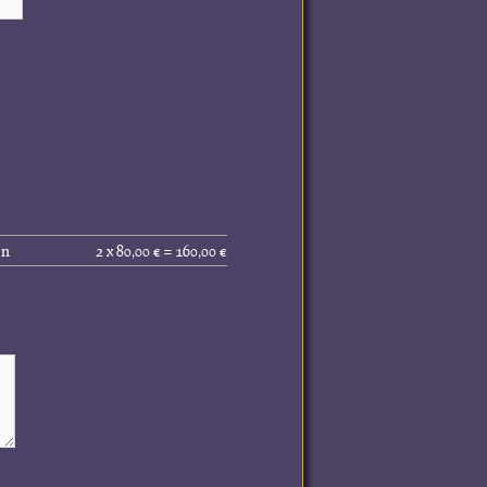
Gesamtpreis
en
2 x 80,00 € = 160,00 €
(inkl.
MwSt.):
160,00 €