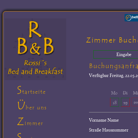
Zimmer Buch
Eingabe
Buchungsanfr
Verfügbar
Freitag, 22.05.2
S
tartseite
Mo
Di
M
Ü
20
18
19
ber uns
Z
Vorname Name
immer
Straße Hausnummer
S