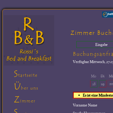
Zimmer Buch
Eingabe
Buchungsanfr
Verfügbar
Mittwoch, 27.05
S
tartseite
Mo
Di
M
Ü
20
18
19
ber uns
Es ist eine Mindest
Z
immer
Vorname Name
S