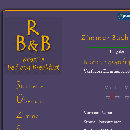
Zimmer Buch
Eingabe
Buchungsanfr
Verfügbar
Dienstag, 02.06
S
tartseite
Mo
Di
Mi
Ü
25
26
27
ber uns
Z
Vorname Name
immer
Straße Hausnummer
S