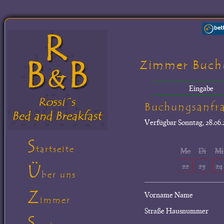
Zimmer Buch
Eingabe
Buchungsanfr
Verfügbar
Sonntag, 28.06.
S
tartseite
Mo
Di
Mi
Ü
22
23
24
ber uns
Z
Vorname Name
immer
Straße Hausnummer
S