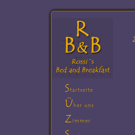
S
tartseite
Ü
ber uns
Z
immer
S