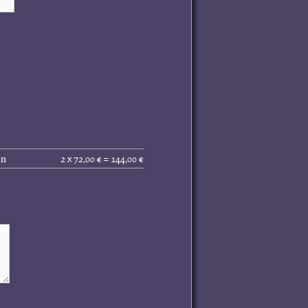
Gesamtpreis
en
2 x 72,00 € = 144,00 €
(inkl.
MwSt.):
144,00 €