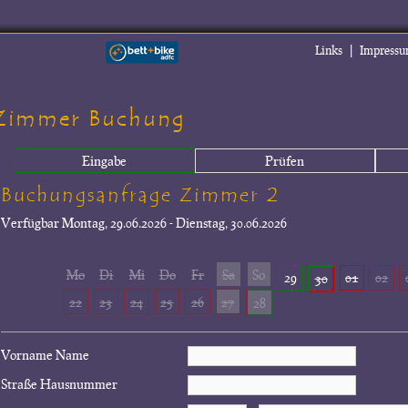
|
Links
Impress
Zimmer Buchung
Eingabe
Prüfen
Buchungsanfrage Zimmer 2
Verfügbar
Montag, 29.06.2026 - Dienstag, 30.06.2026
Mo
Di
Mi
Do
Fr
Sa
So
29
01
02
30
22
23
24
25
26
27
28
Vorname Name
Straße Hausnummer