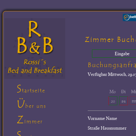
Zimmer Buch
Eingabe
Buchungsanfr
Verfügbar
Mittwoch, 29.07
S
tartseite
Mo
Di
M
Ü
22
20
21
ber uns
Z
Vorname Name
immer
Straße Hausnummer
S